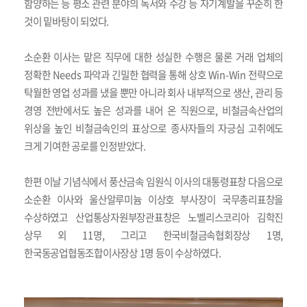
함양하는 등 평소 관련 분야의 독서와 수강 등 자기계발을 꾸준히 한
것이 밑바탕이 되었다
.
소순환 이사는 맡은 직무에 대한 성실한
수행은 물론 거래 업체의
정확한
Needs
파악과 긴밀한 협력을
통해 상호
Win-Win
전략으로
탁월한 영업 성과를 냈을 뿐만 아니라 회사 내부적
으로 생산
,
관리 등
경영 전반에서도 높은 성과를 내어 온 직원으로
,
비철금속산
업의
위상을 높인 비철금속인의 표상으로 종사자들의 자긍심 고취에도
크게 기여한 공로를 인정받았다
.
한편 이날 기념식에서 풍산금속 임원식 이사의 대통령표창 다음으로
소순환 이사와 울산알루미늄 이상호 부사장이 국무총리표창을
수상하였고 산업통상자원부장관표창은 노벨리스코리아 김학진
상무 외
11
명
,
그리고 한국비철금속협회장상
1
명
,
한국동공업협동조합이사장상
1
명 등이 수상하였다
.