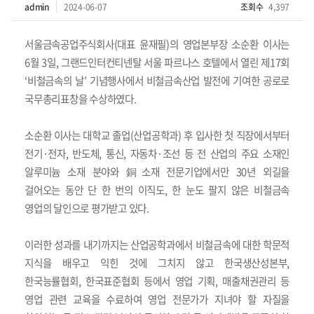
admin
2024-06-07
조회수
4,397
서울금속공업주식회사
(
대표 윤재필
)
의 영업본부장 소순환 이사는
6
월
3
일
,
그랜드인터컨티넨탈 서울 파르나스 호텔에서 열린 제
17
회
‘
비철금속의 날
’
기념행사에서 비철금속산업 발전에 기여한 공로로
국무총리표창을 수상하였다
.
소순환 이사는
대학교 졸업
(
산업공학과
)
후 입사한 첫 직장에서부터
전기
·
전자
,
반도체
,
통신
,
자동차
·
조선 등 전 산업의 주요 소재인
알루미늄 소재 분야와
銅
소재 전문기업
에서만
30
년 외길을
걸어오는 동안 단 한 번의 이직도
,
한 눈도 팔지 않은 비철금속
영업의 달인으로 평가받고 있다
.
이러한 성과를 내기까지는
산업공학과에서 비철금속에 대한 학문적
지식을 배우고 익힌 것에 그치지 않고 한국생산성본부
,
한국능률협회
,
한국
표준협회 등에서 영업 기획
,
매출채권관리 등
영업 관련 교육을 수료하여
영업 전문가가 지녀야 할 자질을