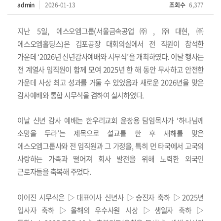
admin
2026-01-13
조회수
6,377
지난
5
일
,
에스오엠그룹
(
서울금속공업
㈜
,
㈜
대현
,
㈜
에스오엠홀딩스
)
은 김포공장 대회의실에서 전 직원이 참석한
가운데
‘2026
년 신년감사예배와 시무식
’
을 개최하였다
.
이날 행사는
전 계열사 임직원이 함께 모여
2025
년 한 해 동안 무사하고 안전한
가운데 사상 최고 성과를 거둘 수 있었음과 새로운
2026
년을 맞은
감사예배와 통합 시무식을 겸하여 실시하였다
.
이날 신년 감사 예배는 한우리교회 윤창용 담임목사가
‘
하나님께
소망을 두라
’
는 제목으로 설교를 한 후 새해를 맞은
에스오엠그룹사와 전 임직원과 그 가정을
,
특히 먼 타국에서 고국의
사랑하는 가족과 떨어져 회사 발전을 위해 노력한 외국인
근로자들을 축복해 주었다
.
이어진 시무식은
▷
대표이사 신년사
▷
승진자 축하
▷
2025
년
입사자 축하
▷
올해의 우수사원 시상
▷
생일자 축하
▷