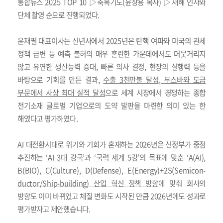
통합뉴스
2025 TOP 10
▷
축복기도
(
윤창용 목사
)
▷
새해 인사와
단체 촬영
순으로 진행되었다
.
윤재필 대표이사는 신년사에서
2025
년은 탄핵 여파와 미국의 관세
정책 급변 등 예측 불허의 매우 혼란한 가운데에서도 머뭇거리지
않고 유연한 생산능력 증대
,
빠른 의사 결정
,
현장의 실행력 등을
바탕으로 기회를 만든 결과
,
수출
3
천만불 달성
,
부스바와 도금
부문에서 사상 최대 실적 달성
으로 세계 시장에서 경쟁하는 종합
전기소재 글로벌 기업으로의 도약 발판을 마련한 의미 있는 한
해였다고 평가하였다
.
AI
대전환시대로 위기와 기회가 혼재하는
2026
년은 신정부가 중점
추진하는
‘AI 3
대 강국
’
과
‘
국력 세계
5
강
’
의 목표에 맞춘
‘A(AI),
B(BIO), C(Culture), D(Defense), E(Energy)+2S(Semicon-
ductor/Ship-building)
산업 혁신 정책 방향
에 맞춰 회사의
방향도 이미 바뀌었고 체질 변화도 시작된 만큼
2026
년에도 성과로
평가받자고 제안했습니다
.