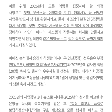
이를 위해
2026
년에 모든 역량을 집중해야 할 역점
사항으로
첫째
,
무산소동
,
이형제품
,
턴키
,
해외사업 등 선택한
사업은 반드시 성과로 완결
시키고
,
둘째
,
제조업의 본질인 경쟁력을
다시 세우며
,
셋째
,
조직과 시스템을 성장 단계에 맞게 과감하게
정비
하여 개인이 아니라 시스템이 작동하는 회사로 만들자고
제안하면서 전 임직원이
같은 방향을 보고
,
같은 속도로
,
끝까지 함께
가자고 다짐하
였다
.
이어진 순서에서
승진자 하정관 이사대우
(
인천공장
),
선우온유 부장
(
영업본부
),
정창민 대리
(
솔루션사업
TFT)
와
2025
년에 입사한 직원
(20
명
)
축하 및
올해의 우수사원에 선정된 최종빈 대리
(
시화공장
)
에게 상패와 포상금을 시상하였으며
1
월에 생일을 맞는 생일자
(9
명
)
의 생일 축하 시간도 가졌다
.
2025
년의 사업장별
3
대 뉴스로 지나온
2025
년의 성과를 회고한 후
윤창용 목사의 축복기도를 받은 후
“
항상 최고의 품질로
보답하겠습니다
.”
라는
구호 제창
으로 모든 행사를 마치고 전